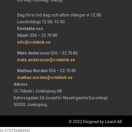
Dag före röd dag och afton stänger vi 12:00.
Lunchstängt 12:00-13:00
Kontakta oss
Växel:
036 – 32 70 80
info@ccteknik.se
Mats Andersson
036 – 32 70 82
mats.andersson@ccteknik.se
Mattias Nordén
036 – 32 70 83
mattias.norden@ccteknik.se
Adress
CC Teknik i Jönköping AB
Ryhovsgatan 3A (ovanför Navet/gamla Eurostop)
55303 Jönköping
© 2022 Disigned by Lizard AB
G-5T0TN4B69Q