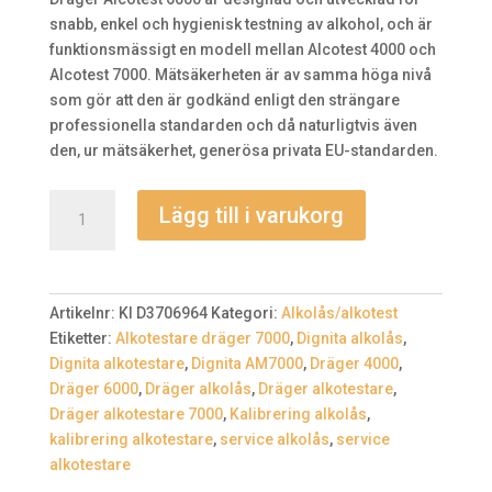
snabb, enkel och hygienisk testning av alkohol, och är
funktionsmässigt en modell mellan Alcotest 4000 och
Alcotest 7000. Mätsäkerheten är av samma höga nivå
som gör att den är godkänd enligt den strängare
professionella standarden och då naturligtvis även
den, ur mätsäkerhet, generösa privata EU-standarden.
Dräger
Lägg till i varukorg
Alcotest
6000
mängd
Artikelnr:
KI D3706964
Kategori:
Alkolås/alkotest
Etiketter:
Alkotestare dräger 7000
,
Dignita alkolås
,
Dignita alkotestare
,
Dignita AM7000
,
Dräger 4000
,
Dräger 6000
,
Dräger alkolås
,
Dräger alkotestare
,
Dräger alkotestare 7000
,
Kalibrering alkolås
,
kalibrering alkotestare
,
service alkolås
,
service
alkotestare