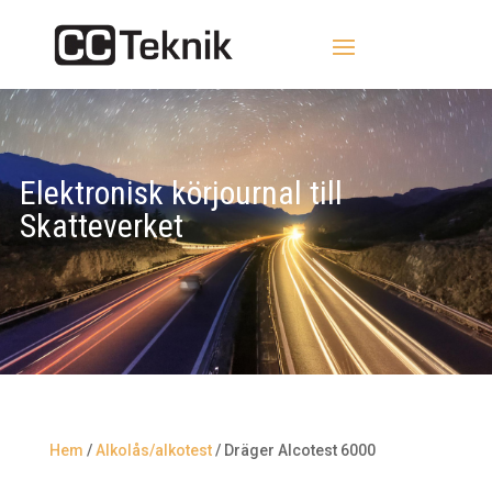
Elektronisk körjournal till
Skatteverket
Hem
/
Alkolås/alkotest
/ Dräger Alcotest 6000