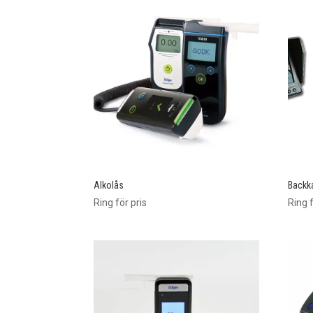
Alkolås
Backk
Ring för pris
Ring f