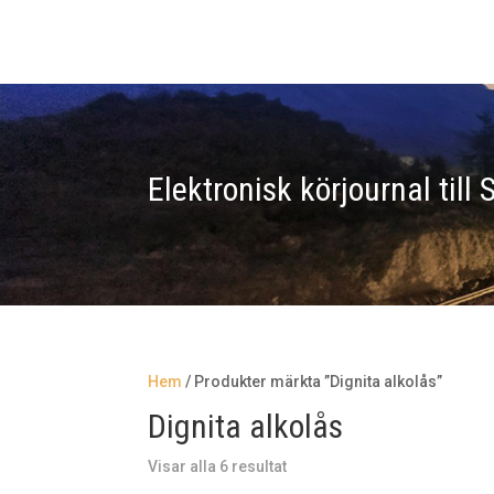
Elektronisk körjournal till
Hem
/ Produkter märkta ”Dignita alkolås”
Dignita alkolås
Visar alla 6 resultat