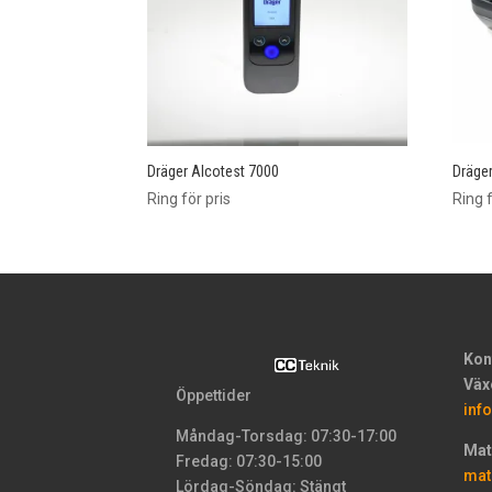
Dräger Alcotest 7000
Dräge
Ring för pris
Ring f
Kon
Väx
Öppettider
inf
Måndag-Torsdag: 07:30-17:00
Mat
Fredag: 07:30-15:00
mat
Lördag-Söndag: Stängt