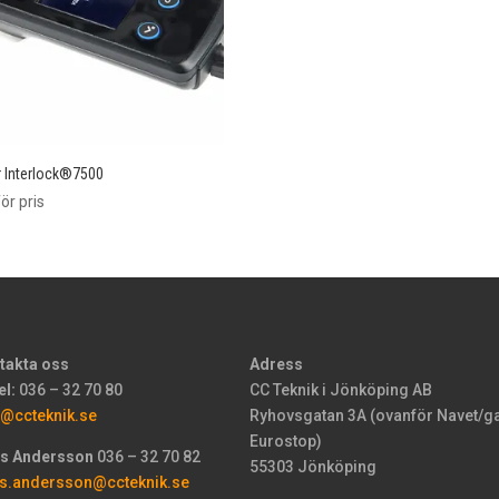
r Interlock®7500
ör pris
takta oss
Adress
el:
036 – 32 70 80
CC Teknik i Jönköping AB
o@ccteknik.se
Ryhovsgatan 3A (ovanför Navet/g
Eurostop)
s Andersson
036 – 32 70 82
55303 Jönköping
s.andersson@ccteknik.se