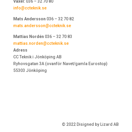
Växel:
036 – 32 70 80
info@ccteknik.se
Mats Andersson
036 – 32 70 82
mats.andersson@ccteknik.se
Mattias Nordén
036 – 32 70 83
mattias.norden@ccteknik.se
Adress
CC Teknik i Jönköping AB
Ryhovsgatan 3A (ovanför Navet/gamla Eurostop)
55303 Jönköping
© 2022 Disigned by Lizard AB