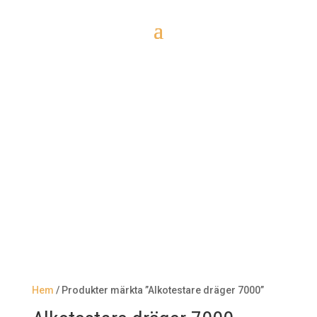
Elektronisk körjournal till
Skatteverket
Hem
/ Produkter märkta ”Alkotestare dräger 7000”