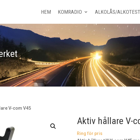
HEM
KOMRADIO
ALKOLÅS/ALKOTES
erket
llare V-com V45
Aktiv hållare V-
Ring för pris