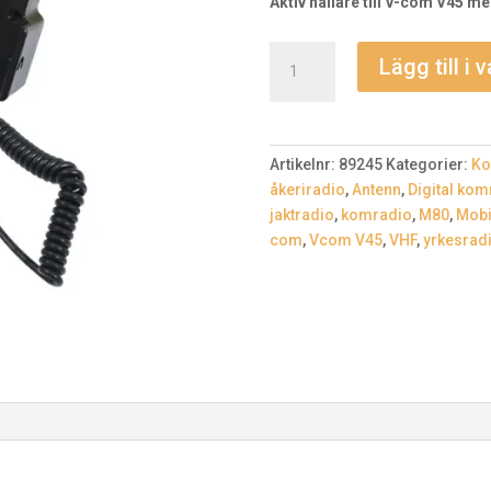
Aktiv hållare till V-com V45 m
Aktiv
Lägg till i 
hållare
V-
com
V45
Artikelnr:
89245
Kategorier:
Ko
mängd
åkeriradio
,
Antenn
,
Digital kom
jaktradio
,
komradio
,
M80
,
Mobi
com
,
Vcom V45
,
VHF
,
yrkesrad