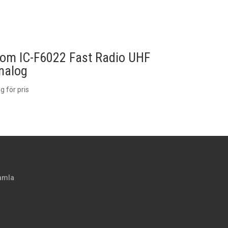
com IC-F6022 Fast Radio UHF
nalog
g för pris
amla