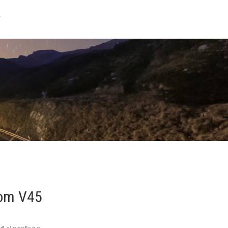
T
com V45