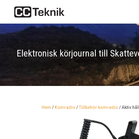
Elektronisk körjournal till Skattev
Hem
/
Komradio
/
Tillbehör komradio
/ Aktiv hå