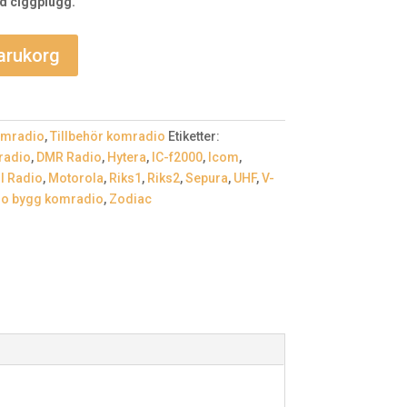
ed ciggplugg.
varukorg
mradio
,
Tillbehör komradio
Etiketter:
radio
,
DMR Radio
,
Hytera
,
IC-f2000
,
Icom
,
l Radio
,
Motorola
,
Riks1
,
Riks2
,
Sepura
,
UHF
,
V-
io bygg komradio
,
Zodiac