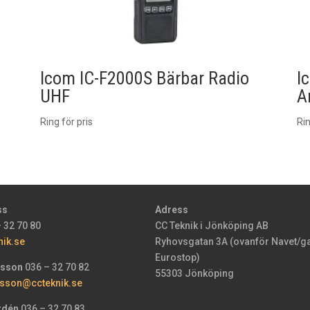
Icom IC-F2000S Bärbar Radio
I
UHF
A
Ring för pris
Rin
ss
Adress
 32 70 80
CC Teknik i Jönköping AB
nik.se
Ryhovsgatan 3A (ovanför Navet/g
Eurostop)
rsson
036 – 32 70 82
55303 Jönköping
sson@ccteknik.se
rdén
036 – 32 70 83